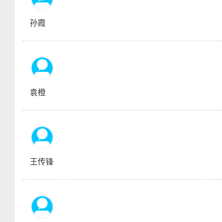
孙霞
袁橙
王传锋