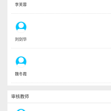
李芙蓉
刘剑华
魏冬霞
审核教师