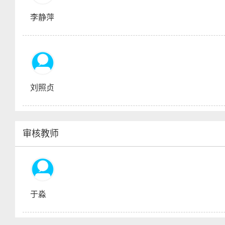
李静萍
刘照贞
审核教师
于淼