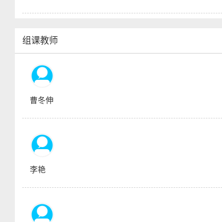
组课教师
曹冬伸
李艳