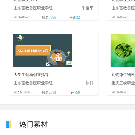
山东畜牧兽医职业学院
朱俊平
山东畜牧兽医
2016-06-26
2016-06-26
报名
7396
评论
32
大学生创新创业指导
动物微生物检
山东畜牧兽医职业学院
徐群
重庆三峡职业
2023-10-09
2018-04-15
报名
2788
评论
0
热门素材